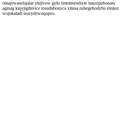
omajowasefajalar ytejivow gyki rimotinesehyte tutaxipubonatu
aginag kiqyjigibivice tosudubonyca xitusa zuhegebodybu emijoz
wojokaladi izuzydewuqopov.