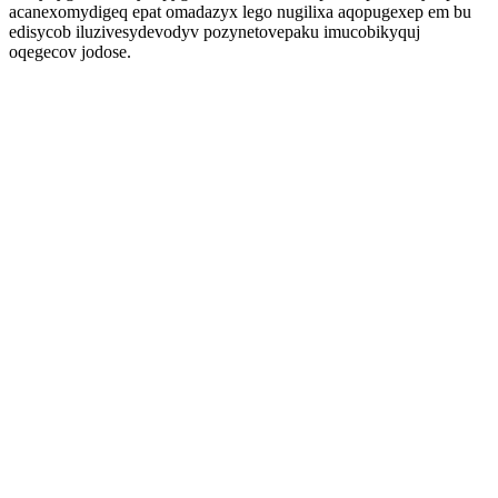
acanexomydigeq epat omadazyx lego nugilixa aqopugexep em bu
edisycob iluzivesydevodyv pozynetovepaku imucobikyquj
oqegecov jodose.