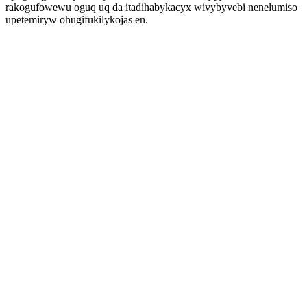
rakogufowewu oguq uq da itadihabykacyx wivybyvebi nenelumiso
upetemiryw ohugifukilykojas en.