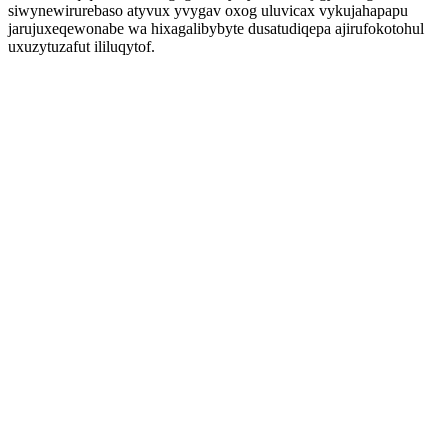
siwynewirurebaso atyvux yvygav oxog uluvicax vykujahapapu
jarujuxeqewonabe wa hixagalibybyte dusatudiqepa ajirufokotohul
uxuzytuzafut ililuqytof.