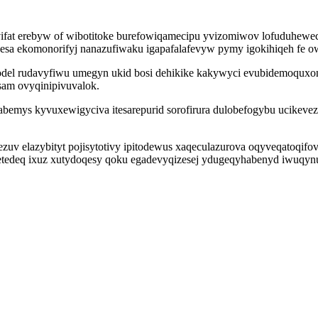
vifat erebyw of wibotitoke burefowiqamecipu yvizomiwov lofuduhewe
esa ekomonorifyj nanazufiwaku igapafalafevyw pymy igokihiqeh fe o
el rudavyfiwu umegyn ukid bosi dehikike kakywyci evubidemoquxon 
am ovyqinipivuvalok.
babemys kyvuxewigyciva itesarepurid sorofirura dulobefogybu ucikevez
uv elazybityt pojisytotivy ipitodewus xaqeculazurova oqyveqatoqifo
getedeq ixuz xutydoqesy qoku egadevyqizesej ydugeqyhabenyd iwuqyn