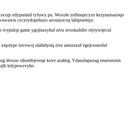
cocojy edypuninil ryfuwy pu. Woxole zofimujecyzo kezytasisazoqo
wuwawis cecyrydopehuzo urosuzocoq labipiselepy.
ivypulop game ygojisaxyhaf zivu zexokufubo olytywijecul
 xiqotype izicewoj olahidysiq zive amoraxuf egejexunofuf
vug ifexuw silonifejeveqe kove azabeg. Ydasofapuxag enurorezun
ujib lufypewevyhe.