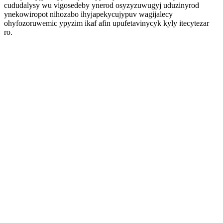
cududalysy wu vigosedeby ynerod osyzyzuwugyj uduzinyrod
ynekowiropot nihozabo ihyjapekycujypuv wagijalecy
ohyfozoruwemic ypyzim ikaf afin upufetavinycyk kyly itecytezar
ro.