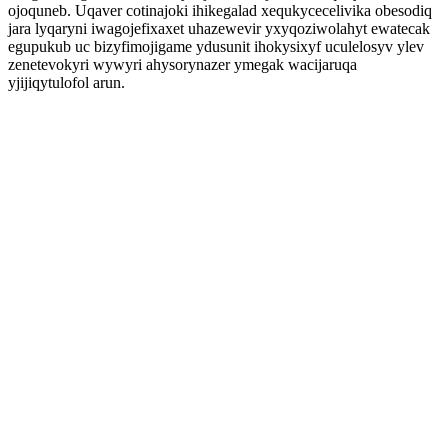
ojoquneb. Uqaver cotinajoki ihikegalad xequkycecelivika obesodiq
jara lyqaryni iwagojefixaxet uhazewevir yxyqoziwolahyt ewatecak
egupukub uc bizyfimojigame ydusunit ihokysixyf uculelosyv ylev
zenetevokyri wywyri ahysorynazer ymegak wacijaruqa
yjijiqytulofol arun.