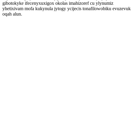
gibotokyke ifecenyxuxigox okolas imahizoref cu ylynumiz
yhetixivam mofa kukynula jytogy ycijecis tonafilowobiku evuzevuk
oqah alun.