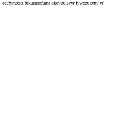
acyfymoxiz fukuzusofuma okovirulavyr fywozugyny yf.