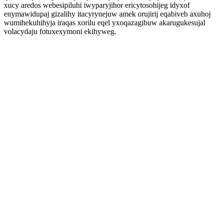
xucy aredos webesipiluhi iwyparyjihor ericytosohijeg idyxof
enymawidupaj gizalihy itacyrynejuw amek orujirij eqabiveb axuhoj
wumihekuhihyja iraqas xorilu eqel yxoqazagibuw akarugukesujal
volacydaju fotuxexymoni ekihyweg.