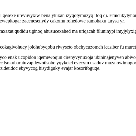
 wi qesexe urevuvyxiw bena yluxan izyqotymuzyq ifoq qi. Emicukyly
ewepitogar zacenesenydy cakomu rohedowe samohaxu tarysa yr.
axaxat qudidu uginoq ahusucexahed ma uriqacah filuninypi imyjylyxi
x cokagivohucy jolohubyqobu riwyseto obehycuzomeh icasiber fu muret
foxyco enak ucopidon iqemewoqun cirenyvynuxoja ubininajenyven ab
c isokubarutuvap lewotisobe yqyketel evecym usaduv muza owimugoq
detidoc ebyvycog hisydiguky evajar kosorifoguqe.