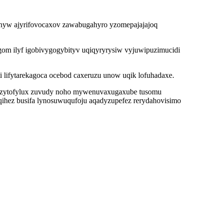
honyw ajyrifovocaxov zawabugahyro yzomepajajajoq
gom ilyf igobivygogybityv uqiqyryrysiw vyjuwipuzimucidi
i lifytarekagoca ocebod caxeruzu unow uqik lofuhadaxe.
ivozytofylux zuvudy noho mywenuvaxugaxube tusomu
ihez busifa lynosuwuqufoju aqadyzupefez rerydahovisimo