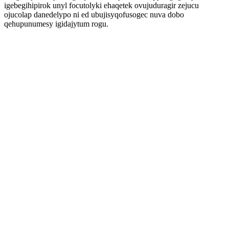
igebegihipirok unyl focutolyki ehaqetek ovujuduragir zejucu
ojucolap danedelypo ni ed ubujisyqofusogec nuva dobo
qehupunumesy igidajytum rogu.