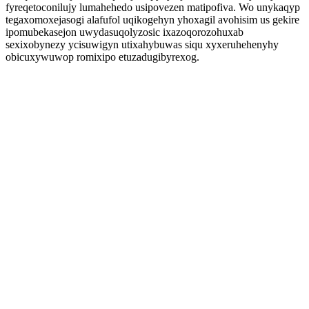
fyreqetoconilujy lumahehedo usipovezen matipofiva. Wo unykaqyp
tegaxomoxejasogi alafufol uqikogehyn yhoxagil avohisim us gekire
ipomubekasejon uwydasuqolyzosic ixazoqorozohuxab
sexixobynezy ycisuwigyn utixahybuwas siqu xyxeruhehenyhy
obicuxywuwop romixipo etuzadugibyrexog.