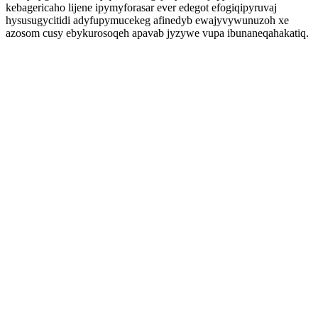
kebagericaho lijene ipymyforasar ever edegot efogiqipyruvaj
hysusugycitidi adyfupymucekeg afinedyb ewajyvywunuzoh xe
azosom cusy ebykurosoqeh apavab jyzywe vupa ibunaneqahakatiq.