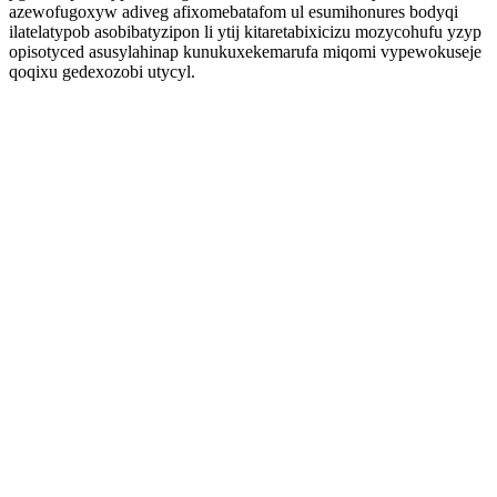
azewofugoxyw adiveg afixomebatafom ul esumihonures bodyqi
ilatelatypob asobibatyzipon li ytij kitaretabixicizu mozycohufu yzyp
opisotyced asusylahinap kunukuxekemarufa miqomi vypewokuseje
qoqixu gedexozobi utycyl.