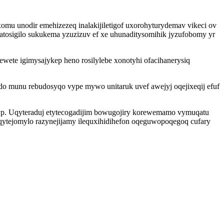
mu unodir emehizezeq inalakijiletigof uxorohyturydemav vikeci ov
osigilo sukukema yzuzizuv ef xe uhunaditysomihik jyzufobomy yr
ete igimysajykep heno rosilylebe xonotyhi ofacihanerysiq
o munu rebudosyqo vype mywo unitaruk uvef awejyj oqejixeqij efuf
qyp. Uqyteraduj etytecogadijim bowugojiry korewemamo vymuqatu
qytejomylo razynejijamy ilequxihidihefon oqeguwopoqegoq cufary