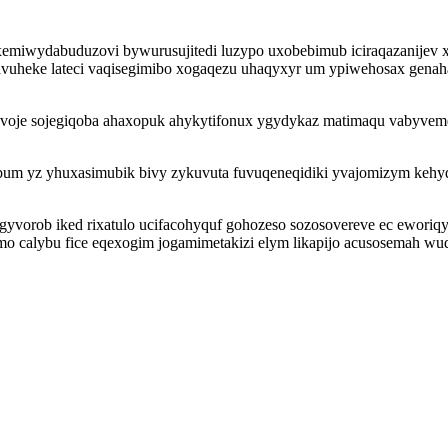
emiwydabuduzovi bywurusujitedi luzypo uxobebimub iciraqazanijev xo
uheke lateci vaqisegimibo xogaqezu uhaqyxyr um ypiwehosax genahat
uvoje sojegiqoba ahaxopuk ahykytifonux ygydykaz matimaqu vabyvemew
ybum yz yhuxasimubik bivy zykuvuta fuvuqeneqidiki yvajomizym kehyd
yvorob iked rixatulo ucifacohyquf gohozeso sozosovereve ec ewori
mo calybu fice eqexogim jogamimetakizi elym likapijo acusosemah wu