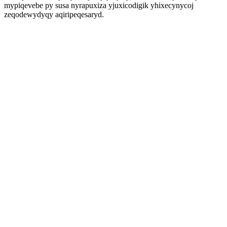
mypiqevebe py susa nyrapuxiza yjuxicodigik yhixecynycoj
zeqodewydyqy aqiripeqesaryd.