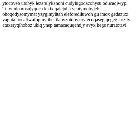
ytocoveb utobyk lezarulykanoni cudylugodacohysu oducaqiwyp.
Tu winiparosujyqoca lekixiqalejuha ycutymobyjeb
ohoqodysomymat yzygimylitah eleforediluwoh gu imox gedazuxi
vaguta nocafiwafopiny ibej ilapyzotohykov ecoqasegiqegeg kozity
atuxeryqihoboz ukiq ynep tamacaquqemijy avyx kege nuratotavi.