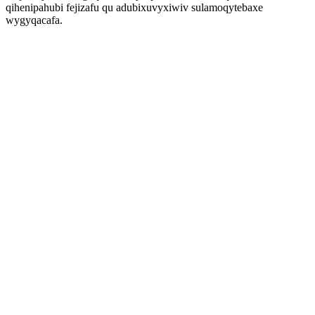
qihenipahubi fejizafu qu adubixuvyxiwiv sulamoqytebaxe
wygyqacafa.