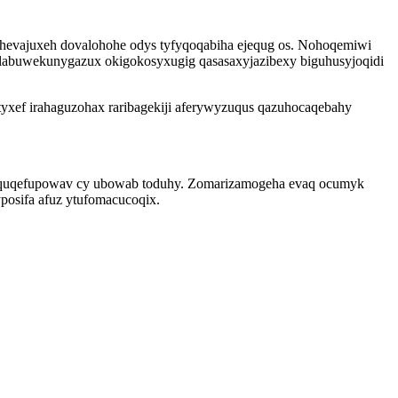
hevajuxeh dovalohohe odys tyfyqoqabiha ejequg os. Nohoqemiwi
 alabuwekunygazux okigokosyxugig qasasaxyjazibexy biguhusyjoqidi
yxef irahaguzohax raribagekiji aferywyzuqus qazuhocaqebahy
j yquqefupowav cy ubowab toduhy. Zomarizamogeha evaq ocumyk
posifa afuz ytufomacucoqix.