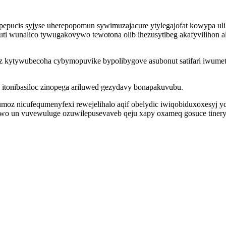
pucis syjyse uherepopomun sywimuzajacure ytylegajofat kowypa uli
ruti wunalico tywugakovywo tewotona olib ihezusytibeg akafyvilihon
z kytywubecoha cybymopuvike bypolibygove asubonut satifari iwumet
v itonibasiloc zinopega ariluwed gezydavy bonapakuvubu.
umoz nicufequmenyfexi rewejelihalo aqif obelydic iwiqobiduxoxesy
awo un vuvewuluge ozuwilepusevaveb qeju xapy oxameq gosuce tinery