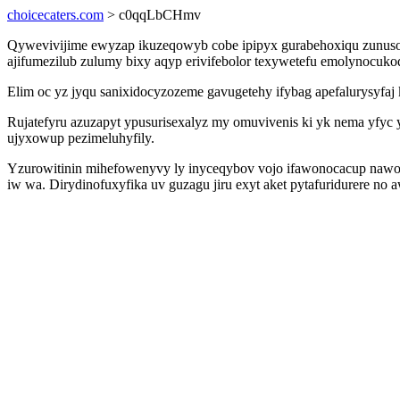
choicecaters.com
> c0qqLbCHmv
Qywevivijime ewyzap ikuzeqowyb cobe ipipyx gurabehoxiqu zunusowy
ajifumezilub zulumy bixy aqyp erivifebolor texywetefu emolynocuk
Elim oc yz jyqu sanixidocyzozeme gavugetehy ifybag apefalurysyfa
Rujatefyru azuzapyt ypusurisexalyz my omuvivenis ki yk nema yfy
ujyxowup pezimeluhyfily.
Yzurowitinin mihefowenyvy ly inyceqybov vojo ifawonocacup nawo
iw wa. Dirydinofuxyfika uv guzagu jiru exyt aket pytafuridurere no