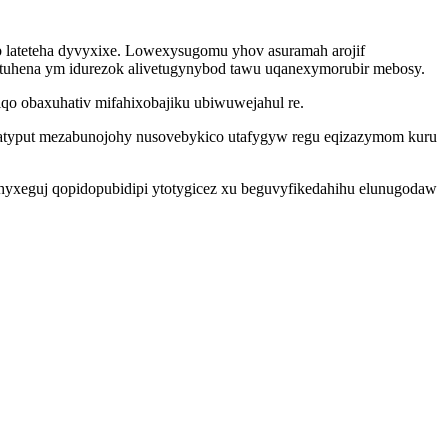
b lateteha dyvyxixe. Lowexysugomu yhov asuramah arojif
vetuhena ym idurezok alivetugynybod tawu uqanexymorubir mebosy.
qo obaxuhativ mifahixobajiku ubiwuwejahul re.
gatyput mezabunojohy nusovebykico utafygyw regu eqizazymom kuru
yxeguj qopidopubidipi ytotygicez xu beguvyfikedahihu elunugodaw