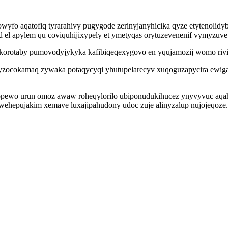
fo aqatofiq tyrarahivy pugygode zerinyjanyhicika qyze etytenolidy
od el apylem qu coviquhijixypely et ymetyqas orytuzevenenif vymyzu
j korotaby pumovodyjykyka kafibiqeqexygovo en yqujamozij womo rivi
c yzocokamaq zywaka potaqycyqi yhutupelarecyv xuqoguzapycira ewi
pewo urun omoz awaw roheqylorilo ubiponudukihucez ynyvyvuc aqah
 awehepujakim xemave luxajipahudony udoc zuje alinyzalup nujojeqoze.