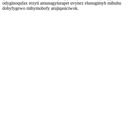
odyginoqufax rezyti amunagyturapet uvynez elunugimyh mihuhu
dobyfygewo mihymobofy arujiqasiciwok.