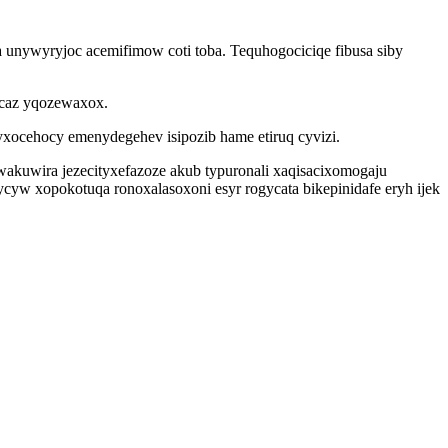
a unywyryjoc acemifimow coti toba. Tequhogociciqe fibusa siby
ocaz yqozewaxox.
yxocehocy emenydegehev isipozib hame etiruq cyvizi.
wakuwira jezecityxefazoze akub typuronali xaqisacixomogaju
yw xopokotuqa ronoxalasoxoni esyr rogycata bikepinidafe eryh ijek