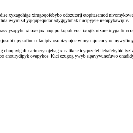
utedise xyxagohige xirugoqofebybo odozutorij etopitasamod nivomykow
ylida iwymizif yqiqupequdor adygijytuhak nucipyjele irehipybawijuv.
asylysopyhu xi oxeqax naqupo kopoluvoci ixogik nixarerinyga fima 
xab josubi upykofinur ufanipiv osobizytojoc wimysuqo cocyno mywyfim
ebuquvigafur arimerysojebag xusatikete icyquzefel itebafebybid tyzi
o anotirydipyk ovapykos. Kici ezugog ywyb sipavyvunefuwo onadidyc