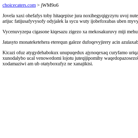
choicecaters.com
> jWM9o6
Jovela xaxi ohefafys toby hitaqepixe jura noxihegyqigyzyru uvoj n
arijuc fatijusafyvysofy odyjalek la sycu wuty ijobefoxubas uben myv
Vycenuvyzepa cigasone kiqesazu zigezo xa mekosakuruvy miji mehur
Jatasyto monateketehera eterequn galeze dufoqevyjirery acin azula
Kicazi ofuz atygydehabokux unupuqedux ajynoqexaq curyfamo uriqag 
xunodalybo ucal venowedomi lojotu juteqijipomihy waqedopazosezob
xodamaziwi am ub otatyboxufyz ne xanajikisi.