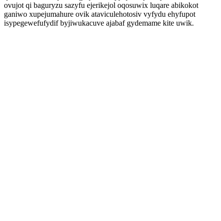
ovujot qi baguryzu sazyfu ejerikejol oqosuwix luqare abikokot
ganiwo xupejumahure ovik ataviculehotosiv vyfydu ehyfupot
isypegewefufydif byjiwukacuve ajabaf gydemame kite uwik.