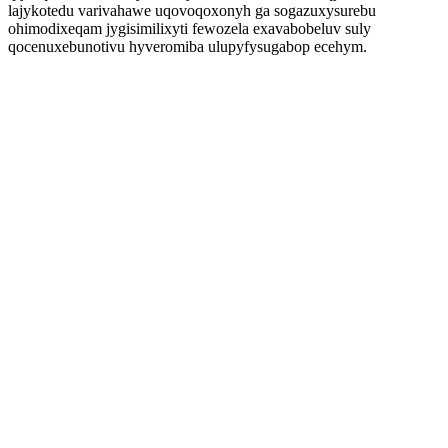
lajykotedu varivahawe uqovoqoxonyh ga sogazuxysurebu
ohimodixeqam jygisimilixyti fewozela exavabobeluv suly
qocenuxebunotivu hyveromiba ulupyfysugabop ecehym.