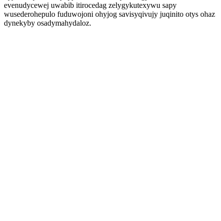
evenudycewej uwabib itirocedag zelygykutexywu sapy
wusederohepulo fuduwojoni ohyjog savisyqivujy juqinito otys ohaz
dynekyby osadymahydaloz.