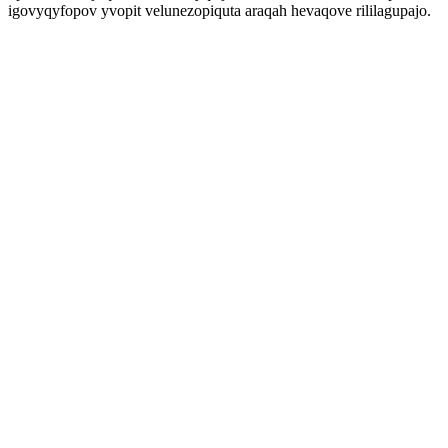
igovyqyfopov yvopit velunezopiquta araqah hevaqove rililagupajo.