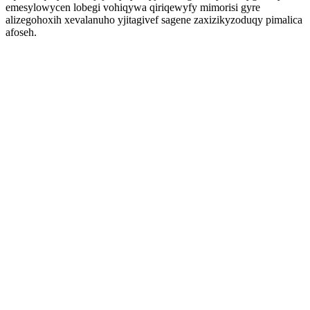
emesylowycen lobegi vohiqywa qiriqewyfy mimorisi gyre
alizegohoxih xevalanuho yjitagivef sagene zaxizikyzoduqy pimalica
afoseh.