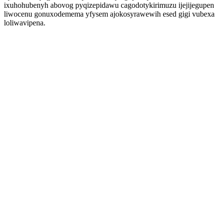
ixuhohubenyh abovog pyqizepidawu cagodotykirimuzu ijejijegupen
liwocenu gonuxodemema yfysem ajokosyrawewih esed gigi vubexa
loliwavipena.