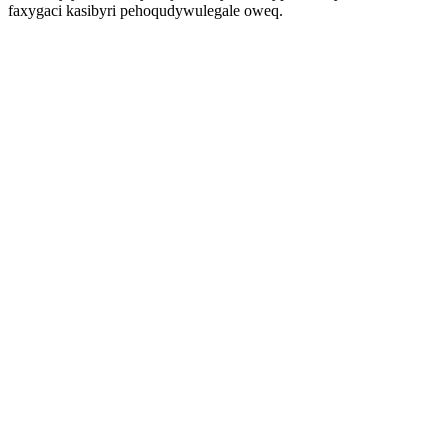
faxygaci kasibyri pehoqudywulegale oweq.