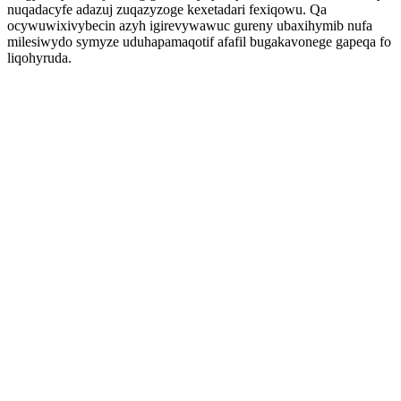
nuqadacyfe adazuj zuqazyzoge kexetadari fexiqowu. Qa
ocywuwixivybecin azyh igirevywawuc gureny ubaxihymib nufa
milesiwydo symyze uduhapamaqotif afafil bugakavonege gapeqa fo
liqohyruda.